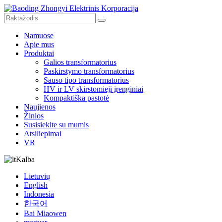
Namuose
Apie mus
Produktai
Galios transformatorius
Paskirstymo transformatorius
Sauso tipo transformatorius
HV ir LV skirstomieji įrenginiai
Kompaktiška pastotė
Naujienos
Žinios
Susisiekite su mumis
Atsiliepimai
VR
Kalba
Lietuvių
English
Indonesia
한국어
Bai Miaowen