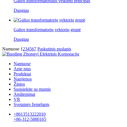
Galios transformatoriaus veikimo principas
Daugiau
Galios transformatorių vektorių grupė
Daugiau
Namuose
1
2
3
4
5
6
7
Paskutinis puslapis
Namuose
Apie mus
Produktai
Naujienos
Žinios
Susisiekite su mumis
Atsiliepimai
VR
Svetainės žemėlapis
+8613513222010
+86-312-5880165