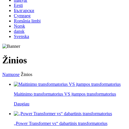
magyar
Eesti
Български
Cymraeg
România limbi
Norsk
dansk
Svenska
Žinios
Namuose
Žinios
Maitinimo transformatorius VS įtampos transformatorius
Daugiau
„Power Transformer vs“ dabartinis transformatorius